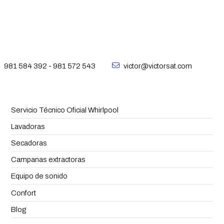
981 584 392
-
981 572 543
victor@victorsat.com
Servicio Técnico Oficial Whirlpool
Lavadoras
Secadoras
Campanas extractoras
Equipo de sonido
Confort
Blog