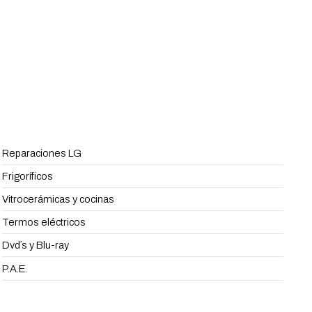
Reparaciones LG
Frigoríficos
Vitrocerámicas y cocinas
Termos eléctricos
Dvd´s y Blu-ray
P.A.E.