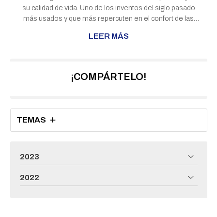
su calidad de vida. Uno de los inventos del siglo pasado
más usados y que más repercuten en el confort de las
personas, especialmente en países calurosos como
LEER MÁS
España, es el aire acondicionado. Estos sistemas fueron
creados para mantener unas temperaturas agradables
constantes en el ambiente, reducir la humedad y mejorar
la calidad del aire al eliminar las partículas de polvo, polen,
¡COMPÁRTELO!
y otras sustancias presentes en éste. Estos disposi...
TEMAS
2023
2022