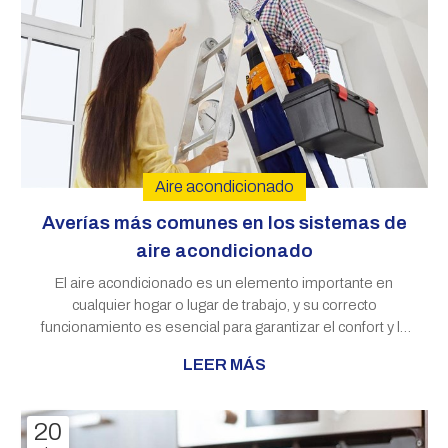
Aire acondicionado
Averías más comunes en los sistemas de
aire acondicionado
El aire acondicionado es un elemento importante en
cualquier hogar o lugar de trabajo, y su correcto
funcionamiento es esencial para garantizar el confort y la
calidad del aire en interiores. Sin embargo, al igual que
LEER MÁS
cualquier otro sistema mecánico, los sistemas de aire
acondicionado pueden sufrir averías y fallos. En Víctor
SAT, somos expertos en la reparación de
20
electrodomésticos en Santiago y en este artículo le