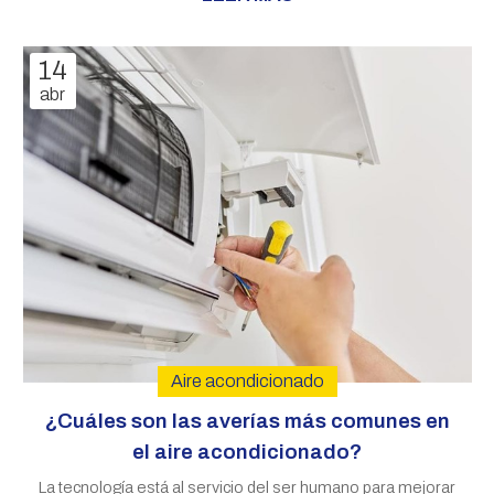
Algunos hornos tienen funciones especiales, como el grill
o la función de convección, que permiten cocinar
alimentos de manera más eficiente o darles un dorado
14
crujiente. En definitiva, desde que este invento se
abr
popularizó y comercializó a gran escala, se ha convertido
en un gran a...
Aire acondicionado
¿Cuáles son las averías más comunes en
el aire acondicionado?
La tecnología está al servicio del ser humano para mejorar