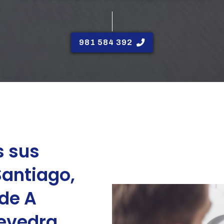
981 584 392
s sus
Santiago,
 de A
tevedra