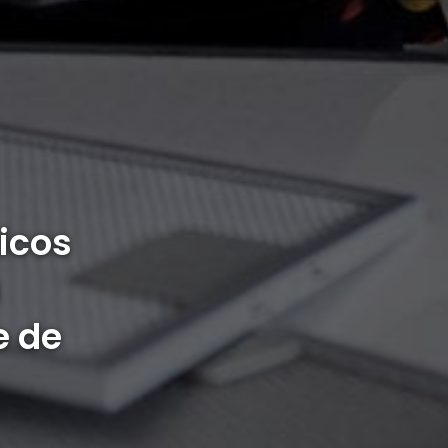
icos
e de