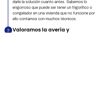
darle la solución cuanto antes. Sabemos lo
engorroso que puede ser tener un frigorífico o
congelador en una vivienda que no funcione por
ello contamos con muchos técnicos.
Valoramos la avería y
comenzamos
Una vez en su domicilio valoramos la avería que
tiene el frigorífico o congelador y, por supuesto,
si necesitará o no de recambios o piezas nuevas
para poder arreglar la nevera. Si se puede realizar
la reparación y el cliente acepta el presupuesto,
es el momento de la reparación del frigorífico o
congelador. Si necesita piezas nuevas tiene que
tener por seguro que utilizaremos recambios que
garantizan tanto el funcionamiento como la
calidad del trabajo.