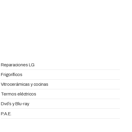
Reparaciones LG
Frigoríficos
Vitrocerámicas y cocinas
Termos eléctricos
Dvd´s y Blu-ray
P.A.E.