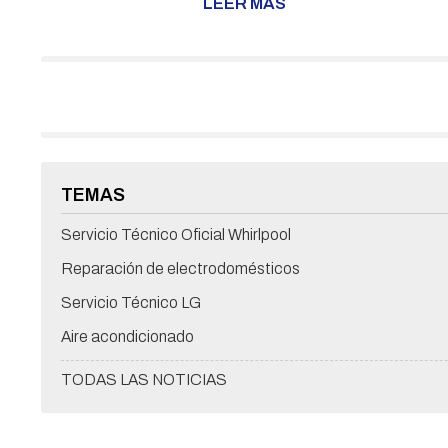
LEER MÁS
prolongarse más allá de lo razonable. ¿A qué puede
deberse este fenómeno? En esta nueva entrada del
blog, desde Víctor S.A.T. analizaremos las posibles
razones detrás de este problema y cómo abordarlo de
manera eficiente. Filtros atascados Uno de los
problemas más comunes que puede llevar a c...
TEMAS
Servicio Técnico Oficial Whirlpool
Reparación de electrodomésticos
Servicio Técnico LG
Aire acondicionado
TODAS LAS NOTICIAS