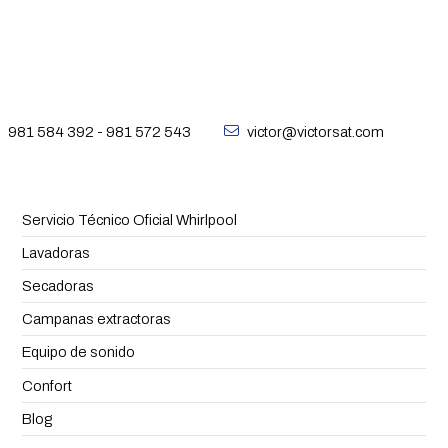
981 584 392
-
981 572 543
victor@victorsat.com
Servicio Técnico Oficial Whirlpool
Lavadoras
Secadoras
Campanas extractoras
Equipo de sonido
Confort
Blog