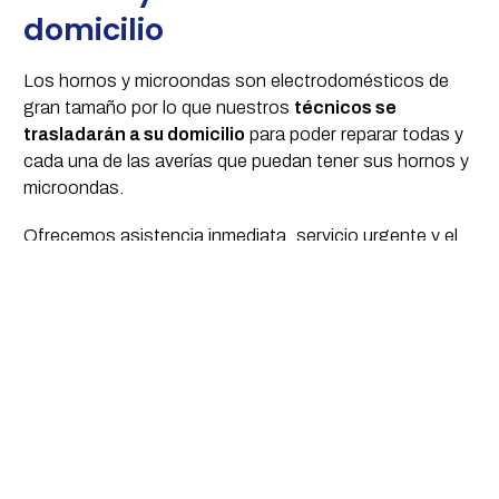
domicilio
Los hornos y microondas son electrodomésticos de
gran tamaño por lo que nuestros
técnicos se
trasladarán a su domicilio
para poder reparar todas y
cada una de las averías que puedan tener sus hornos y
microondas.
Ofrecemos asistencia inmediata, servicio urgente y el
mejor precio por lo que si está buscando profesionales
que puedan darle la mejor solución y el mejor precio para
la reparación de su horno o microondas no dude en
contactar con
Víctor S.A.T.
Además de dedicarnos al arreglo de este y otros
electrodomésticos en nuestro establecimiento en
Santiago de Compostela también contamos con
servicio de venta de accesorios de todas nuestras
marcas para todo tipo de aparatos eléctricos o