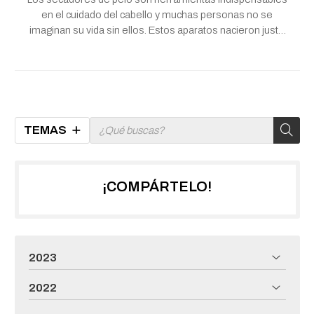
en el cuidado del cabello y muchas personas no se
imaginan su vida sin ellos. Estos aparatos nacieron justo
hace un siglo, en los felices años 20 del siglo pasado, y
como es lógico, han ido mejorando sus prestaciones con
el paso de los años y el
TEMAS
¡COMPÁRTELO!
2023
2022