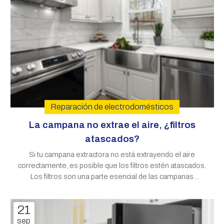
Reparación de electrodomésticos
La campana no extrae el aire, ¿filtros
atascados?
Si tu campana extractora no está extrayendo el aire
correctamente, es posible que los filtros estén atascados.
Los filtros son una parte esencial de las campanas
extractoras, ya que se encargan de atrapar y retener la
grasa, el humo y los olores del aire mientras cocinas. Con
21
el tiempo, los restos
sep