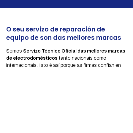
O seu servizo de reparación de
equipo de son das mellores marcas
Somos
Servizo Técnico Oficial das mellores marcas
de electrodomésticos
tanto nacionais como
internacionais. Isto é así porque as firmas confían en
nós, nos nosos profesionais e, por suposto. no noso
traballo para ser a cara visible dunha firma tan
recoñecida.
Entre as moitas marcas para as cales realizamos
servizos de reparar equipos de son en Santiago de
Compostela podemos destacar: